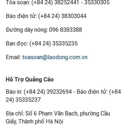
Tòa soạn:
(+84 24) 38252441
-
35330305
Báo điện tử:
(+84 24) 38303044
Đường dây nóng:
096 8383388
Bạn đọc:
(+84 24) 35335235
Email:
toasoan@laodong.com.vn
Hỗ Trợ Quảng Cáo
Báo in: (+84 24) 39232694
-
Báo điện tử: (+84
24) 35335237
Địa chỉ: Số 6 Phạm Văn Bạch, phường Cầu
Giấy, Thành phố Hà Nội