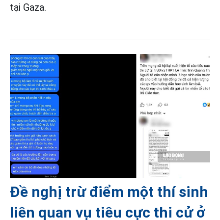
tại Gaza.
Đề nghị trừ điểm một thí sinh
liên quan vụ tiêu cực thi cử ở