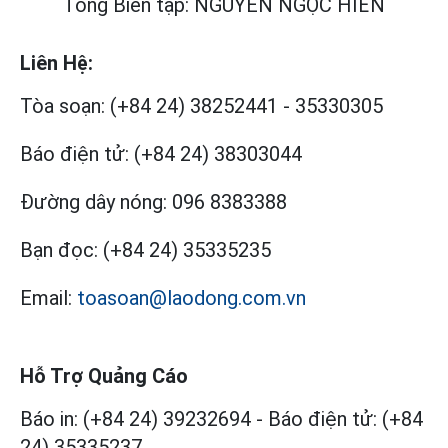
Tổng Biên tập: NGUYỄN NGỌC HIỂN
Liên Hệ:
Tòa soạn:
(+84 24) 38252441
-
35330305
Báo điện tử:
(+84 24) 38303044
Đường dây nóng:
096 8383388
Bạn đọc:
(+84 24) 35335235
Email:
toasoan@laodong.com.vn
Hỗ Trợ Quảng Cáo
Báo in: (+84 24) 39232694
-
Báo điện tử: (+84
24) 35335237