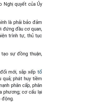
o Nghị quyết của Ủy
hính là phải bảo đảm
ời đứng đầu cơ quan,
ện trình tự, thủ tục
 tạo sự đồng thuận,
 đổi mới, sắp xếp
tổ
u quả; phát huy tiềm
 mạnh phân cấp, phân
a phương; cơ cấu lại
o động.