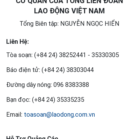
CƠ QUAN CỦA TỔNG LIÊN ĐOÀN
LAO ĐỘNG VIỆT NAM
Tổng Biên tập: NGUYỄN NGỌC HIỂN
Liên Hệ:
Tòa soạn:
(+84 24) 38252441
-
35330305
Báo điện tử:
(+84 24) 38303044
Đường dây nóng:
096 8383388
Bạn đọc:
(+84 24) 35335235
Email:
toasoan@laodong.com.vn
Hỗ Trợ Quảng Cáo