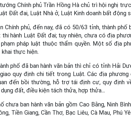
tướng Chính phủ Trần Hồng Hà chủ trì hội nghị trự
 Luật Đất đai, Luật Nhà ở, Luật Kinh doanh bất động s
 Chính phủ, đến nay, đã có 50/63 tỉnh, thành phố
t thi hành Luật Đất đai; tuy nhiên, chưa có địa ph
 phạm pháp luật thuộc thẩm quyền. Một số địa p
 khai thực hiện.
hành phố đã ban hành văn bản thì chỉ có tỉnh Hải D
iao quy định chi tiết trong Luật. Các địa phương 
uan đến bồi thường, hỗ trợ tái định cư, quy định 
dụng đất, điều kiện tách thửa, hợp thửa…
phố chưa ban hành văn bản gồm Cao Bằng, Ninh Bìn
Nông, Tiền Giang, Cần Thơ, Bạc Liêu, Cà Mau, Phú Y