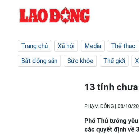
Trang chủ
Xã hội
Media
Thể thao
Bất động sản
Sức khỏe
Thế giới
X
13 tỉnh chưa
PHẠM ĐÔNG |
08/10/20
Phó Thủ tướng yêu 
các quyết định về 