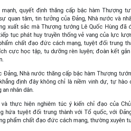
 mạnh, quyết định thăng cấp bậc hàm Thượng tư
 sự quan tâm, tin tưởng của Đảng, Nhà nước và nh
công xuất sắc mà Thượng tướng Lê Quốc Hùng đã 
tiếp tục phát huy truyền thống vẻ vang của lực lư
 phẩm chất đạo đức cách mạng, tuyệt đối trung thà
ích cực học tập, tu dưỡng rèn luyện; đoàn kết gắn
n.
ợc Đảng, Nhà nước thăng cấp bậc hàm Thượng tướ
hẳng định đây không chỉ là niềm vinh dự, tự hào 
 an nhân dân.
ệt và thực hiện nghiêm túc ý kiến chỉ đạo của Ch
 hứa tuyệt đối trung thành với Tổ quốc, với Đản
ững phẩm chất đạo đức cách mạng, thường xuyên tu 