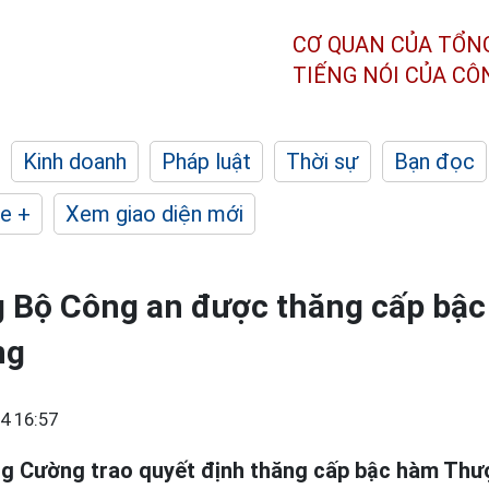
CƠ QUAN CỦA TỔN
TIẾNG NÓI CỦA C
Kinh doanh
Pháp luật
Thời sự
Bạn đọc
e +
Xem giao diện mới
g Bộ Công an được thăng cấp bậ
ng
4 16:57
g Cường trao quyết định thăng cấp bậc hàm Thư