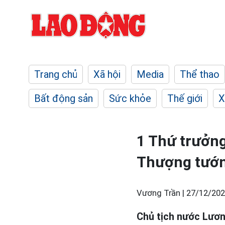
Trang chủ
Xã hội
Media
Thể thao
Bất động sản
Sức khỏe
Thế giới
X
1 Thứ trưởn
Thượng tướ
Vương Trần |
27/12/202
Chủ tịch nước Lươn