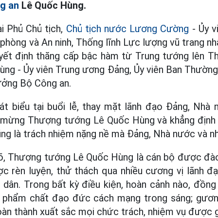
g an
Lê Quốc Hùng.
ại Phủ Chủ tịch,
Chủ tịch nước Lương Cường
- Ủy v
hòng và An ninh, Thống lĩnh Lực lượng vũ trang nhâ
yết định thăng cấp bậc hàm từ Trung tướng lên T
ùng - Ủy viên Trung ương Đảng, Ủy viên Ban Thường
ưởng Bộ Công an.
át biểu tại buổi lễ, thay mặt lãnh đạo Đảng, Nhà
ừng Thượng tướng Lê Quốc Hùng và khẳng định đ
ũng là trách nhiệm nặng nề mà Đảng, Nhà nước và nh
rõ, Thượng tướng Lê Quốc Hùng là cán bộ được đào
c rèn luyện, thử thách qua nhiều cương vị lãnh đạ
dân. Trong bất kỳ điều kiện, hoàn cảnh nào, đồng 
g; phẩm chất đạo đức cách mạng trong sáng; gươn
oàn thành xuất sắc mọi chức trách, nhiệm vụ được g