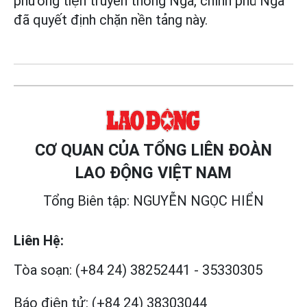
phương tiện truyền thông Nga, chính phủ Nga
đã quyết định chặn nền tảng này.
CƠ QUAN CỦA TỔNG LIÊN ĐOÀN
LAO ĐỘNG VIỆT NAM
Tổng Biên tập: NGUYỄN NGỌC HIỂN
Liên Hệ:
Tòa soạn:
(+84 24) 38252441
-
35330305
Báo điện tử:
(+84 24) 38303044