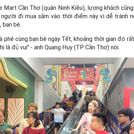
tte Mart Cần Thơ (quận Ninh Kiều), lựợng khách cũn
u người đi mua sắm vào thời điểm này vì dễ tránh n
, bạn bè.
à phê cùng bạn bè ngày Tết, khoảng thời gian đó rấ
ị là đủ vui" - anh Quang Huy (TP Cần Thơ) nói.