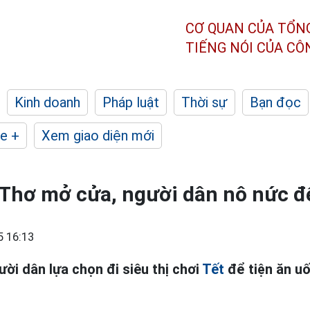
CƠ QUAN CỦA TỔN
TIẾNG NÓI CỦA C
Kinh doanh
Pháp luật
Thời sự
Bạn đọc
e +
Xem giao diện mới
 Thơ mở cửa, người dân nô nức đ
5 16:13
ười dân lựa chọn đi siêu thị chơi
Tết
để tiện ăn u