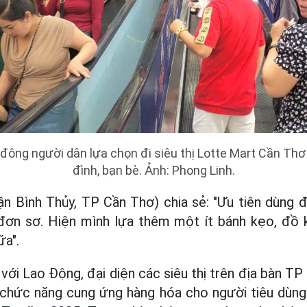
 đông người dân lựa chọn đi siêu thị Lotte Mart Cần Thơ 
đình, bạn bè. Ảnh: Phong Linh.
uận Bình Thủy, TP Cần Thơ) chia sẻ: "Ưu tiên dùng
 đơn sơ. Hiện mình lựa thêm một ít bánh kẹo, đồ k
ữa".
với Lao Động, đại diện các siêu thị trên địa bàn T
chức năng cung ứng hàng hóa cho người tiêu dùng 