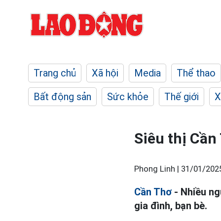
Trang chủ
Xã hội
Media
Thể thao
Bất động sản
Sức khỏe
Thế giới
X
Siêu thị Cần
Phong Linh |
31/01/202
Cần Thơ
- Nhiều ng
gia đình, bạn bè.