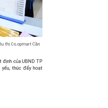
êu thị
Co.opmart Cần
ết định của UBND TP
 yếu, thúc đẩy hoạt