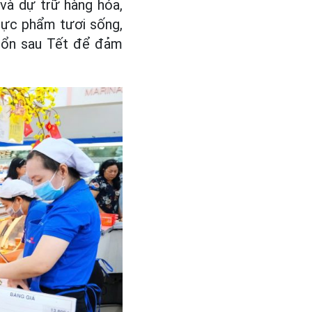
và dự trữ hàng hóa,
thực phẩm tươi sống,
h ổn sau Tết để đảm