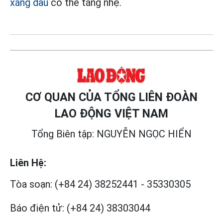
xăng dầu
có thể tăng nhẹ.
CƠ QUAN CỦA TỔNG LIÊN ĐOÀN
LAO ĐỘNG VIỆT NAM
Tổng Biên tập: NGUYỄN NGỌC HIỂN
Liên Hệ:
Tòa soạn:
(+84 24) 38252441
-
35330305
Báo điện tử:
(+84 24) 38303044