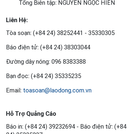
Tổng Biên tập: NGUYỄN NGỌC HIỂN
Liên Hệ:
Tòa soạn:
(+84 24) 38252441
-
35330305
Báo điện tử:
(+84 24) 38303044
Đường dây nóng:
096 8383388
Bạn đọc:
(+84 24) 35335235
Email:
toasoan@laodong.com.vn
Hỗ Trợ Quảng Cáo
Báo in: (+84 24) 39232694
-
Báo điện tử: (+84