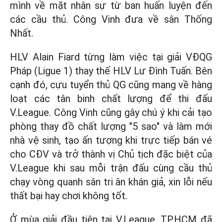
mình về mặt nhân sự từ ban huấn luyện đến
các cầu thủ. Công Vinh đưa về sân Thống
Nhất.
HLV Alain Fiard từng làm việc tại giải VĐQG
Pháp (Ligue 1) thay thế HLV Lư Đình Tuấn. Bên
cạnh đó, cựu tuyển thủ QG cũng mang về hàng
loạt các tân binh chất lượng để thi đấu
V.League. Công Vinh cũng gây chú ý khi cải tạo
phòng thay đồ chất lượng "5 sao" và làm mới
nhà vệ sinh, tạo ấn tượng khi trực tiếp bán vé
cho CĐV và trở thành vị Chủ tịch đặc biệt của
V.League khi sau mỗi trận đấu cùng cầu thủ
chạy vòng quanh sân tri ân khán giả, xin lỗi nếu
thất bại hay chơi không tốt.
Ở mùa giải đầu tiên tại V.League, TP.HCM đã