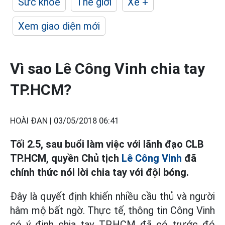
Sức khỏe
Thế giới
Xe +
Xem giao diện mới
Vì sao Lê Công Vinh chia tay
TP.HCM?
HOÀI ĐAN |
03/05/2018 06:41
Tối 2.5, sau buổi làm việc với lãnh đạo CLB
TP.HCM, quyền Chủ tịch
Lê Công Vinh
đã
chính thức nói lời chia tay với đội bóng.
Đây là quyết định khiến nhiều cầu thủ và người
hâm mộ bất ngờ. Thực tế, thông tin Công Vinh
có ý định chia tay TP.HCM đã có trước đó