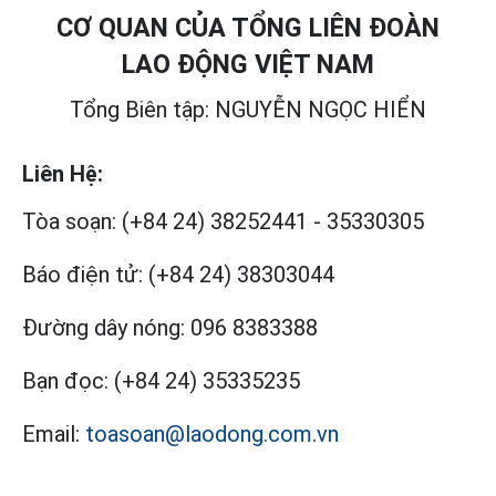
CƠ QUAN CỦA TỔNG LIÊN ĐOÀN
LAO ĐỘNG VIỆT NAM
Tổng Biên tập: NGUYỄN NGỌC HIỂN
Liên Hệ:
Tòa soạn:
(+84 24) 38252441
-
35330305
Báo điện tử:
(+84 24) 38303044
Đường dây nóng:
096 8383388
Bạn đọc:
(+84 24) 35335235
Email:
toasoan@laodong.com.vn