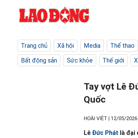
Trang chủ
Xã hội
Media
Thể thao
Bất động sản
Sức khỏe
Thế giới
X
Tay vợt Lê Đ
Quốc
HOÀI VIỆT |
12/05/2026
Lê
Đức Phát
là đại