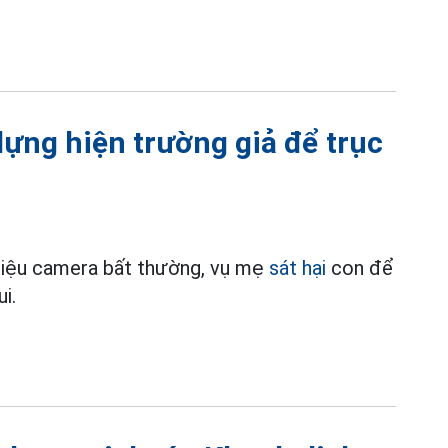
dựng hiện trường giả để trục
 liệu camera bất thường, vụ mẹ
sát hại
con để
i.