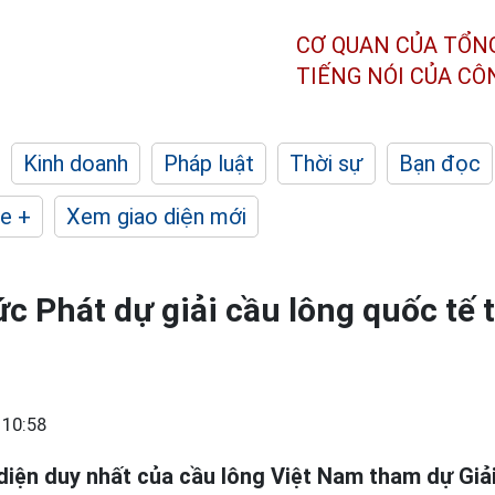
CƠ QUAN CỦA TỔN
TIẾNG NÓI CỦA C
Kinh doanh
Pháp luật
Thời sự
Bạn đọc
e +
Xem giao diện mới
ức Phát dự giải cầu lông quốc tế 
 10:58
 diện duy nhất của cầu lông Việt Nam tham dự Giả