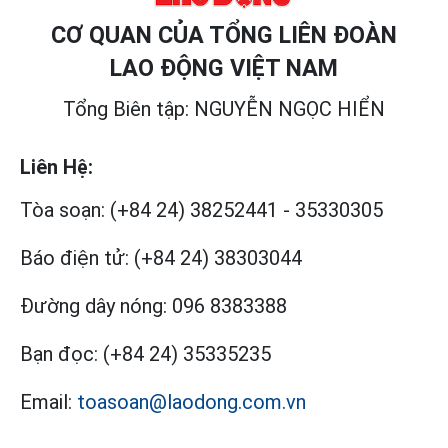
CƠ QUAN CỦA TỔNG LIÊN ĐOÀN
LAO ĐỘNG VIỆT NAM
Tổng Biên tập: NGUYỄN NGỌC HIỂN
Liên Hệ:
Tòa soạn:
(+84 24) 38252441
-
35330305
Báo điện tử:
(+84 24) 38303044
Đường dây nóng:
096 8383388
Bạn đọc:
(+84 24) 35335235
Email:
toasoan@laodong.com.vn