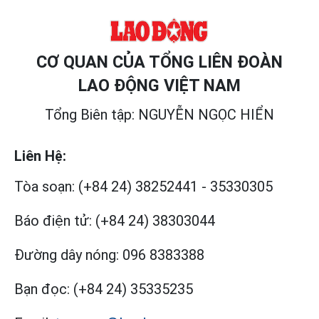
CƠ QUAN CỦA TỔNG LIÊN ĐOÀN
LAO ĐỘNG VIỆT NAM
Tổng Biên tập: NGUYỄN NGỌC HIỂN
Liên Hệ:
Tòa soạn:
(+84 24) 38252441
-
35330305
Báo điện tử:
(+84 24) 38303044
Đường dây nóng:
096 8383388
Bạn đọc:
(+84 24) 35335235