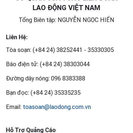
LAO ĐỘNG VIỆT NAM
Tổng Biên tập: NGUYỄN NGỌC HIỂN
Liên Hệ:
Tòa soạn:
(+84 24) 38252441
-
35330305
Báo điện tử:
(+84 24) 38303044
Đường dây nóng:
096 8383388
Bạn đọc:
(+84 24) 35335235
Email:
toasoan@laodong.com.vn
Hỗ Trợ Quảng Cáo