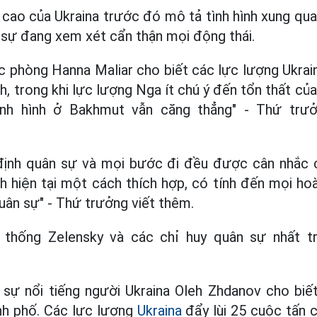
cao của Ukraina trước đó mô tả tình hình xung qua
n sự đang xem xét cẩn thận mọi động thái.
 phòng Hanna Maliar cho biết các lực lượng Ukrain
nh, trong khi lực lượng Nga ít chú ý đến tổn thất của
ình hình ở Bakhmut vẫn căng thẳng" - Thứ trưởn
ịnh quân sự và mọi bước đi đều được cân nhắc cẩ
nh hiện tại một cách thích hợp, có tính đến mọi ho
quân sự" - Thứ trưởng viết thêm.
thống Zelensky và các chỉ huy quân sự nhất tr
 sự nổi tiếng người Ukraina Oleh Zhdanov cho biết
nh phố. Các lực lượng
Ukraina
đẩy lùi 25 cuộc tấn 