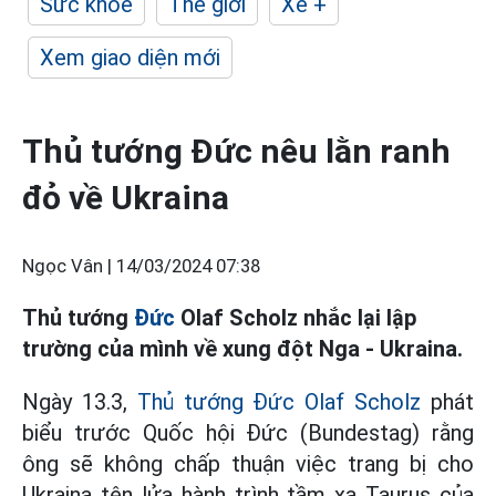
Sức khỏe
Thế giới
Xe +
Xem giao diện mới
Thủ tướng Đức nêu lằn ranh
đỏ về Ukraina
Ngọc Vân |
14/03/2024 07:38
Thủ tướng
Đức
Olaf Scholz nhắc lại lập
trường của mình về xung đột Nga - Ukraina.
Ngày 13.3,
Thủ tướng Đức Olaf Scholz
phát
biểu trước Quốc hội Đức (Bundestag) rằng
ông sẽ không chấp thuận việc trang bị cho
Ukraina tên lửa hành trình tầm xa Taurus của