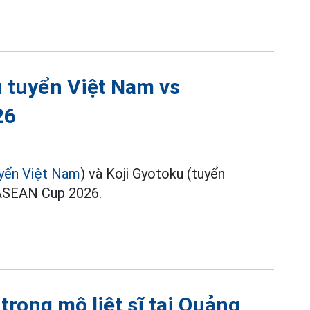
u tuyển Việt Nam vs
26
yển Việt Nam
) và Koji Gyotoku (tuyển
i ASEAN Cup 2026.
 trong mộ liệt sĩ tại Quảng