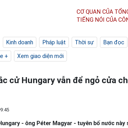
CƠ QUAN CỦA TỔN
TIẾNG NÓI CỦA C
Kinh doanh
Pháp luật
Thời sự
Bạn đọc
e +
Xem giao diện mới
ắc cử Hungary vẫn để ngỏ cửa c
9:45
ungary - ông Péter Magyar - tuyên bố nước này s