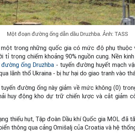
Một đoạn đường ống dẫn dầu Druzhba. Ảnh: TASS
là một trong những quốc gia có mức độ phụ thuộc
ới tỉ trọng chiếm khoảng 90% nguồn cung. Nền kinh
i
đường ống Druzhba
- tuyến đường huyết mạch vậ
qua lãnh thổ Ukraina - bị hư hại do giao tranh vào th
 tuyến đường ống này giảm về mức không (0) trong
ải huy động kho dự trữ chiến lược và cắt giảm cô
trạng thiếu hụt, Tập đoàn Dầu khí Quốc gia MOL đã 
iển thông qua cảng Omišalj của Croatia và hệ thốn