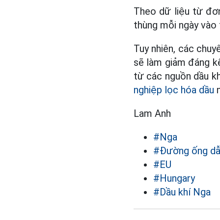
Theo dữ liệu từ đơ
thùng mỗi ngày vào t
Tuy nhiên, các chuyê
sẽ làm giảm đáng kể
từ các nguồn dầu kh
nghiệp lọc hóa dầu
n
Lam Anh
#Nga
#Đường ống dẫ
#EU
#Hungary
#Dầu khí Nga