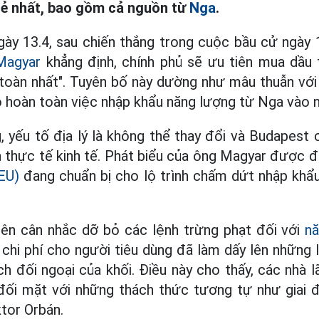
rẻ nhất, bao gồm cả nguồn từ
Nga
.
ày 13.4, sau chiến thắng trong cuộc bầu cử ngày 
Magyar
khẳng định, chính phủ sẽ ưu tiên mua dầu 
 toàn nhất". Tuyên bố này dường như mâu thuẫn với 
bỏ hoàn toàn việc nhập khẩu năng lượng từ Nga vào
 yếu tố địa lý là không thể thay đổi và Budapest
 thực tế kinh tế. Phát biểu của ông Magyar được đ
EU)
đang chuẩn bị cho lộ trình chấm dứt nhập khẩ
nên cân nhắc dỡ bỏ các lệnh trừng phạt đối với
n
chi phí cho người tiêu dùng đã làm dấy lên những l
ch đối ngoại của khối. Điều này cho thấy, các nhà l
 đối mặt với những thách thức tương tự như giai
ktor Orbán.