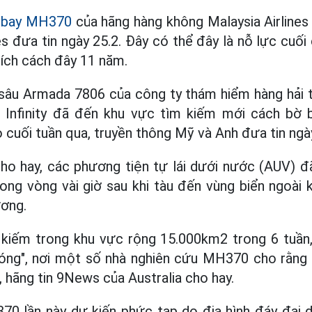
 bay MH370
của hãng hàng không Malaysia Airline
s đưa tin ngày 25.2. Đây có thể đây là nỗ lực cuố
ích cách đây 11 năm.
sâu Armada 7806 của công ty thám hiểm hàng hải tư
Infinity đã đến khu vực tìm kiếm mới cách bờ bi
cuối tuần qua, truyền thông Mỹ và Anh đưa tin ngày
ho hay, các phương tiện tự lái dưới nước (AUV) đã
rong vòng vài giờ sau khi tàu đến vùng biển ngoài 
ương.
kiếm trong khu vực rộng 15.000km2 trong 6 tuần,
óng", nơi một số nhà nghiên cứu MH370 cho rằng 
 hãng tin 9News của Australia cho hay.
0 lần này dự kiến ​​phức tạp do địa hình đáy đại 