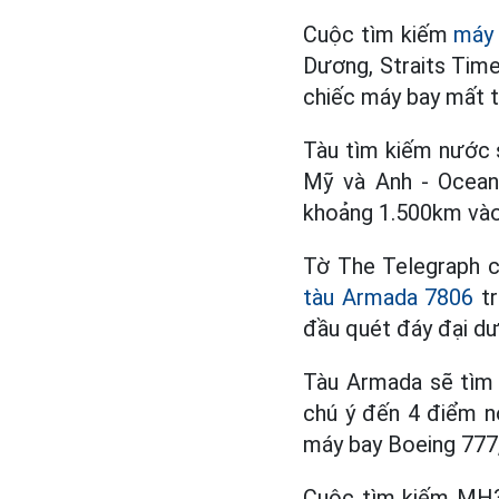
Cuộc tìm kiếm
máy
Dương, Straits Time
chiếc máy bay mất t
Tàu tìm kiếm nước 
Mỹ và Anh - Ocean 
khoảng 1.500km vào 
Tờ The Telegraph c
tàu Armada 7806
t
đầu quét đáy đại d
Tàu Armada sẽ tìm 
chú ý đến 4 điểm n
máy bay Boeing 777,
Cuộc tìm kiếm MH37