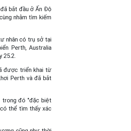
s đã bắt đầu ở Ấn Độ
i cùng nhằm tìm kiếm
 nhân có trụ sở tại
ển Perth, Australia
 25.2.
 được triển khai từ
khơi Perth và đã bắt
 trong đó "đặc biệt
có thể tìm thấy xác
dương cũng như thời