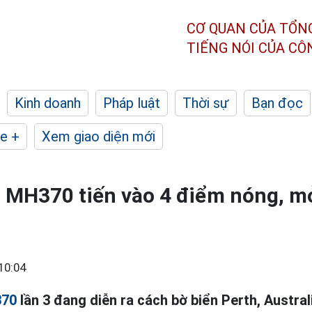
CƠ QUAN CỦA TỔN
TIẾNG NÓI CỦA C
Kinh doanh
Pháp luật
Thời sự
Bạn đọc
e +
Xem giao diện mới
m MH370 tiến vào 4 điểm nóng, m
10:04
370
lần 3 đang diễn ra cách bờ biển Perth, Austra