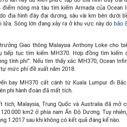
4 điểm nóng mà tàu tìm kiếm Armada của Ocean Inf
do địa hình đáy đại dương, sâu vài km bên dưới bề
i lửa. Sóng lớn đang xảy ra ở khu vực này do
bão 
trưởng Giao thông Malaysia Anthony Loke cho biết
ụ tiếp tục tìm kiếm MH370. Hợp đồng tìm kiếm d
ông tính phí”. Nếu tìm thấy xác MH370, Ocean Infi
 tự mức phí đề xuất năm 2018.
yến bay MH370 cất cánh từ Kuala Lumpur đi Bắc
iên phi hành đoàn đã mất tích.
t tích, Malaysia, Trung Quốc và Australia đã mở 
 120.000 km2 ở phía nam Ấn Độ Dương. Tuy nhiên
háng 1.2017 sau khi không có kết quả đáng kể nào.