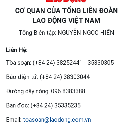
CƠ QUAN CỦA TỔNG LIÊN ĐOÀN
LAO ĐỘNG VIỆT NAM
Tổng Biên tập: NGUYỄN NGỌC HIỂN
Liên Hệ:
Tòa soạn:
(+84 24) 38252441
-
35330305
Báo điện tử:
(+84 24) 38303044
Đường dây nóng:
096 8383388
Bạn đọc:
(+84 24) 35335235
Email:
toasoan@laodong.com.vn