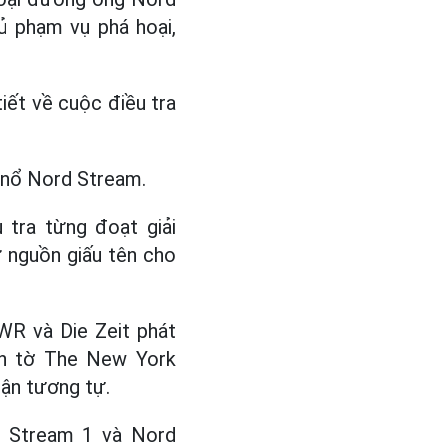
ủ phạm vụ phá hoại,
tiết về cuộc điều tra
 nổ Nord Stream.
 tra từng đoạt giải
ừ nguồn giấu tên cho
WR và Die Zeit phát
rên tờ The New York
uận tương tự.
d Stream 1 và Nord