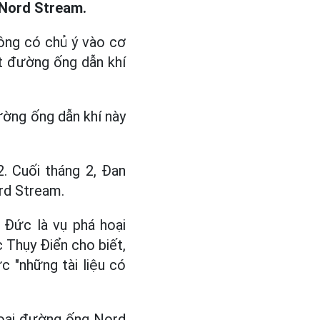
 Nord Stream.
ông có chủ ý vào cơ
ệt đường ống dẫn khí
ường ống dẫn khí này
. Cuối tháng 2, Đan
rd Stream.
 Đức là vụ phá hoại
 Thụy Điển cho biết,
 "những tài liệu có
 hoại đường ống Nord