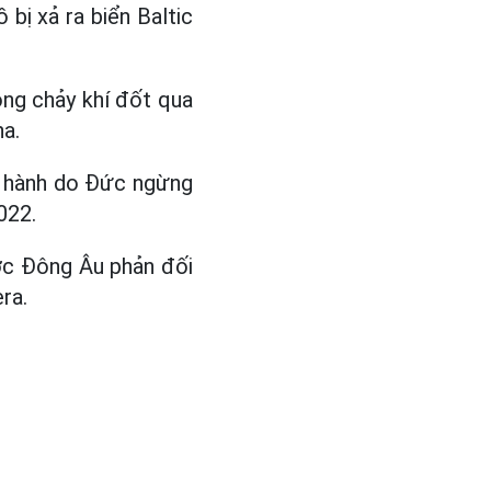
bị xả ra biển Baltic
ng chảy khí đốt qua
a.
 hành do Đức ngừng
022.
ước Đông Âu phản đối
ra.