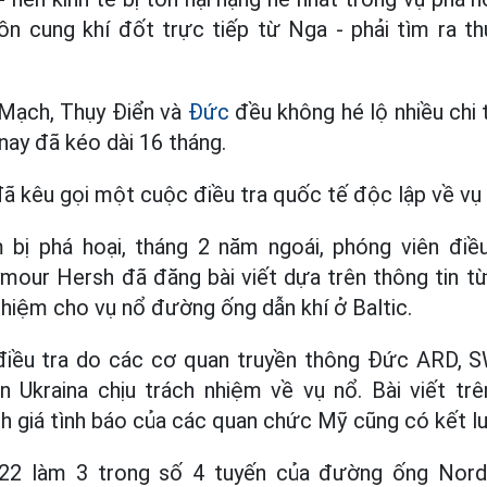
n cung khí đốt trực tiếp từ Nga - phải tìm ra th
 Mạch, Thụy Điển và
Đức
đều không hé lộ nhiều chi 
nay đã kéo dài 16 tháng.
ã kêu gọi một cuộc điều tra quốc tế độc lập về vụ
bị phá hoại, tháng 2 năm ngoái, phóng viên điều
mour Hersh đã đăng bài viết dựa trên thông tin t
 nhiệm cho vụ nổ đường ống dẫn khí ở Baltic.
điều tra do các cơ quan truyền thông Đức ARD, S
 Ukraina chịu trách nhiệm về vụ nổ. Bài viết t
h giá tình báo của các quan chức Mỹ cũng có kết l
022 làm 3 trong số 4 tuyến của đường ống Nor