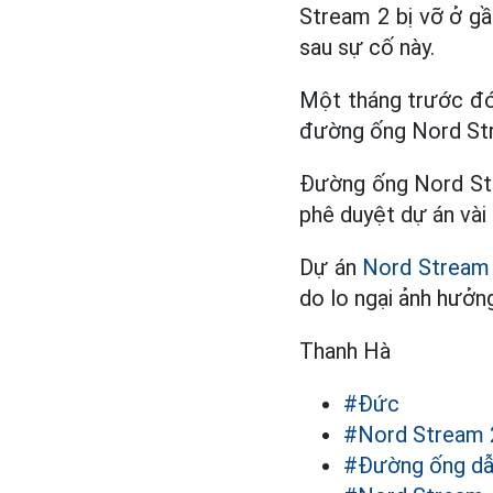
Stream 2 bị vỡ ở gầ
sau sự cố này.
Một tháng trước đó
đường ống Nord Stre
Đường ống Nord St
phê duyệt dự án vài 
Dự án
Nord Stream
do lo ngại ảnh hưởn
Thanh Hà
#Đức
#Nord Stream 
#Đường ống dẫ