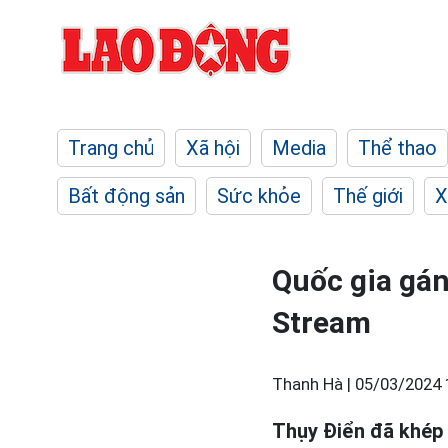
Trang chủ
Xã hội
Media
Thể thao
Bất động sản
Sức khỏe
Thế giới
X
Quốc gia gá
Stream
Thanh Hà |
05/03/2024 
Thụy Điển đã khép 