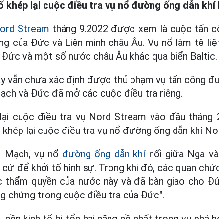
 khép lại cuộc điều tra vụ nổ đường ống dẫn khí
ord Stream
tháng 9.2022 được xem là cuộc tấn c
ng của Đức và Liên minh châu Âu. Vụ nổ làm tê li
 Đức và một số nước châu Âu khác qua biển Baltic.
nay vẫn chưa xác định được thủ phạm vụ tấn công đ
ạch và Đức đã mở các cuộc điều tra riêng.
lại cuộc điều tra vụ Nord Stream vào đầu tháng 2
khép lại cuộc điều tra vụ nổ đường ống dẫn khí No
n Mạch, vụ nổ
đường ống dẫn khí
nối giữa Nga và
cứ để khởi tố hình sự. Trong khi đó, các quan chức
c thẩm quyền của nước này và đã bàn giao cho Đức
g chứng trong cuộc điều tra của Đức".
- nền kinh tế bị tổn hại nặng nề nhất trong vụ phá