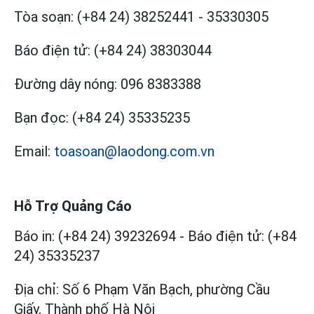
Tòa soạn:
(+84 24) 38252441
-
35330305
Báo điện tử:
(+84 24) 38303044
Đường dây nóng:
096 8383388
Bạn đọc:
(+84 24) 35335235
Email:
toasoan@laodong.com.vn
Hỗ Trợ Quảng Cáo
Báo in: (+84 24) 39232694
-
Báo điện tử: (+84
24) 35335237
Địa chỉ: Số 6 Phạm Văn Bạch, phường Cầu
Giấy, Thành phố Hà Nội