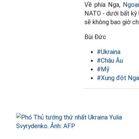
Về phía Nga,
Ngoại
NATO - dưới bất kỳ 
sẽ không bao giờ ch
Bùi Đức
#Ukraina
#Châu Âu
#Mỹ
#Xung đột Nga 