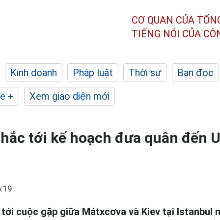
CƠ QUAN CỦA TỔN
TIẾNG NÓI CỦA C
Kinh doanh
Pháp luật
Thời sự
Bạn đọc
e +
Xem giao diện mới
hắc tới kế hoạch đưa quân đến U
:19
tới cuộc gặp giữa Mátxcơva và Kiev tại Istanbul 