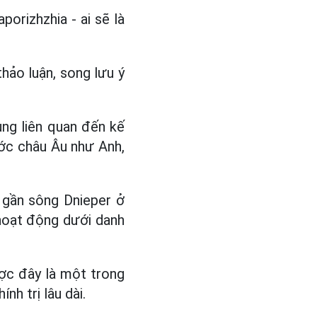
orizhzhia - ai sẽ là
hảo luận, song lưu ý
ung liên quan đến kế
ước châu Âu như Anh,
 gần sông Dnieper ở
hoạt động dưới danh
ược đây là một trong
h trị lâu dài.