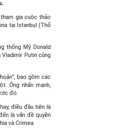
u.
 tham gia cuộc thảo
na tại Istanbul (Thổ
ổng thống Mỹ Donald
Vladimir Putin cũng
 khoản”, bao gồm các
ột. Ông nhấn mạnh,
ước đó.
ay, điều đầu tiên là
 đến là vấn đề quyền
hia và Crimea.