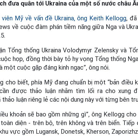
ch đưa quân tới Ukraina của một số nước châu Â
 viên Mỹ về vấn đề Ukraina, ông Keith Kellogg
, đã
ews về cuộc đàm phán tiềm năng giữa Nga và Ukrai
5.
ận Tổng thống Ukraina Volodymyr Zelensky và T
uộc họp, đồng thời bày tỏ hy vọng Tổng thống Nga 
là một cuộc gặp đáng kinh ngạc”, ông nói.
ng cho biết, phía Mỹ đang chuẩn bị một “bản điều
cần được thảo luận nhằm tìm lối ra cho xung đ
thảo luận riêng lẻ các nội dung này với từng bên tr
iều khoản sẽ bao gồm những gì”, ông Kellogg cho h
oàn diện - trên bộ, trên không và trên biển. Tiếp
 khu vực gồm Lugansk, Donetsk, Kherson, Zaporizhz