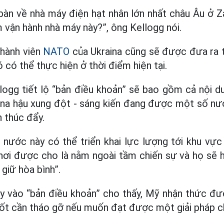
bàn về nhà máy điện hạt nhân lớn nhất châu Âu ở Zap
m vận hành nhà máy này?”, ông Kellogg nói.
thành viên
NATO
của Ukraina cũng sẽ được đưa ra t
ó có thể thực hiện ở thời điểm hiện tại.
logg tiết lộ “bản điều khoản” sẽ bao gồm cả nội d
aina hậu xung đột - sáng kiến đang được một số n
 thúc đẩy.
 nước này có thể triển khai lực lượng tới khu vực
 nơi được cho là nằm ngoài tầm chiến sự và họ sẽ 
 giữ hòa bình”.
ày vào “bản điều khoản” cho thấy, Mỹ nhận thức đ
t cần tháo gỡ nếu muốn đạt được một giải pháp chín