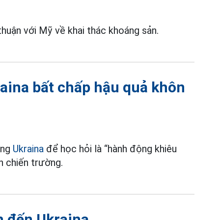
thuận với Mỹ về khai thác khoáng sản.
raina bất chấp hậu quả khôn
ang
Ukraina
để học hỏi là “hành động khiêu
n chiến trường.
n đến Ukraina