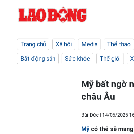
Trang chủ
Xã hội
Media
Thể thao
Bất động sản
Sức khỏe
Thế giới
X
Mỹ bất ngờ n
châu Âu
Bùi Đức |
14/05/2025 16
Mỹ
có thể sẽ mang 