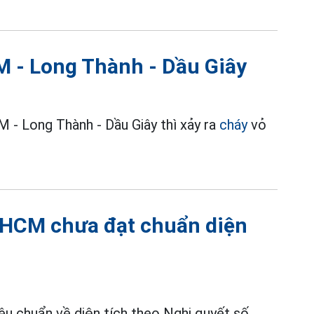
M - Long Thành - Dầu Giây
 - Long Thành - Dầu Giây thì xảy ra
cháy
vỏ
PHCM chưa đạt chuẩn diện
êu chuẩn về diện tích theo Nghị quyết số