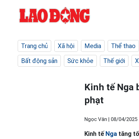
Trang chủ
Xã hội
Media
Thể thao
Bất động sản
Sức khỏe
Thế giới
X
Kinh tế Nga 
phạt
Ngọc Vân |
08/04/2025 
Kinh tế
Nga
tăng tố