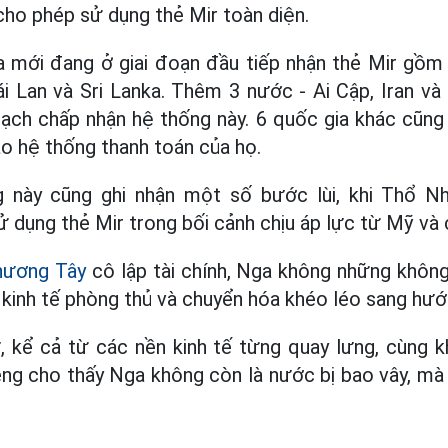
cho phép sử dụng thẻ Mir toàn diện.
a mới đang ở giai đoạn đầu tiếp nhận thẻ Mir gồm 
ái Lan và Sri Lanka. Thêm 3 nước - Ai Cập, Iran và 
ạch chấp nhận hệ thống này. 6 quốc gia khác cũn
ào hệ thống thanh toán của họ.
g này cũng ghi nhận một số bước lùi, khi Thổ Nh
 dụng thẻ Mir trong bối cảnh chịu áp lực từ Mỹ và 
hương Tây
cô lập tài chính, Nga không những không
inh tế phòng thủ và chuyển hóa khéo léo sang hướ
ư, kể cả từ các nền kinh tế từng quay lưng, cùng 
êng cho thấy Nga không còn là nước bị bao vây, m