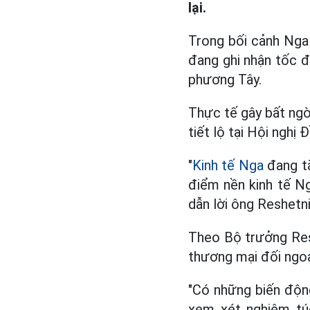
lại.
Trong bối cảnh Nga 
đang ghi nhận tốc đ
phương Tây.
Thực tế gây bất ng
tiết lộ tại Hội nghị
"
Kinh tế Nga
đang tă
điểm nền kinh tế Ng
dẫn lời ông Reshetn
Theo Bộ trưởng Resh
thương mại đối ngoạ
"Có những biến động
xem xét nghiêm tú