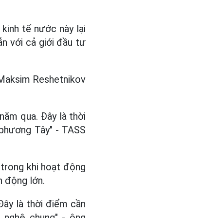
kinh tế nước này lại
n với cả giới đầu tư
 Maksim Reshetnikov
năm qua. Đây là thời
ừ phương Tây" - TASS
 trong khi hoạt động
n động lớn.
Đây là thời điểm cần
 nghệ chung" - ông