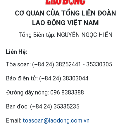
CƠ QUAN CỦA TỔNG LIÊN ĐOÀN
LAO ĐỘNG VIỆT NAM
Tổng Biên tập: NGUYỄN NGỌC HIỂN
Liên Hệ:
Tòa soạn:
(+84 24) 38252441
-
35330305
Báo điện tử:
(+84 24) 38303044
Đường dây nóng:
096 8383388
Bạn đọc:
(+84 24) 35335235
Email:
toasoan@laodong.com.vn