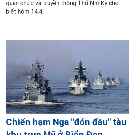
quan chức và truyền thông Thổ Nhĩ Kỳ cho
biết hôm 14.4.
Chiến hạm Nga "đón đầu" tàu
khu trục Mỹ ở Biển Đen