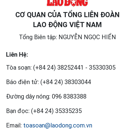
CƠ QUAN CỦA TỔNG LIÊN ĐOÀN
LAO ĐỘNG VIỆT NAM
Tổng Biên tập: NGUYỄN NGỌC HIỂN
Liên Hệ:
Tòa soạn:
(+84 24) 38252441
-
35330305
Báo điện tử:
(+84 24) 38303044
Đường dây nóng:
096 8383388
Bạn đọc:
(+84 24) 35335235
Email:
toasoan@laodong.com.vn