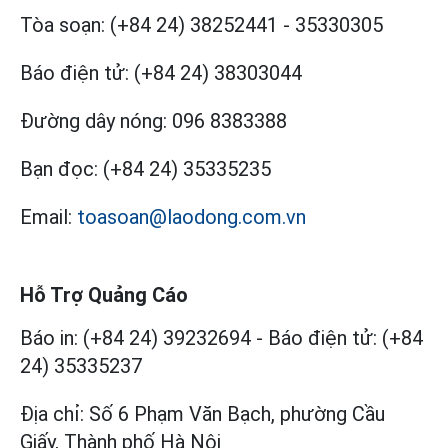
Tòa soạn:
(+84 24) 38252441
-
35330305
Báo điện tử:
(+84 24) 38303044
Đường dây nóng:
096 8383388
Bạn đọc:
(+84 24) 35335235
Email:
toasoan@laodong.com.vn
Hỗ Trợ Quảng Cáo
Báo in: (+84 24) 39232694
-
Báo điện tử: (+84
24) 35335237
Địa chỉ: Số 6 Phạm Văn Bạch, phường Cầu
Giấy, Thành phố Hà Nội