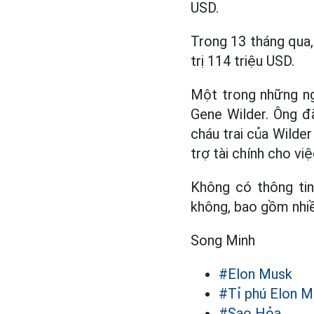
USD.
Trong 13 tháng qua
trị 114 triệu USD.
Một trong những ng
Gene Wilder. Ông đ
cháu trai của Wilde
trợ tài chính cho v
Không có thông tin
không, bao gồm nhi
Song Minh
#Elon Musk
#Tỉ phú Elon M
#Sao Hỏa