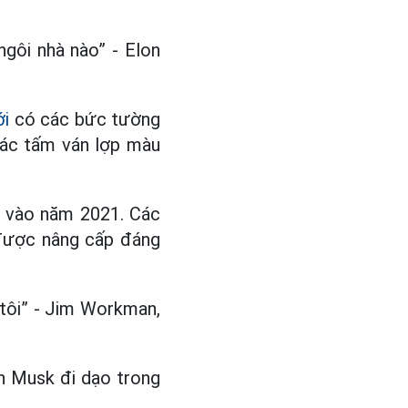
ngôi nhà nào” - Elon
ới
có các bức tường
các tấm ván lợp màu
D vào năm 2021. Các
được nâng cấp đáng
tôi” - Jim Workman,
n Musk đi dạo trong