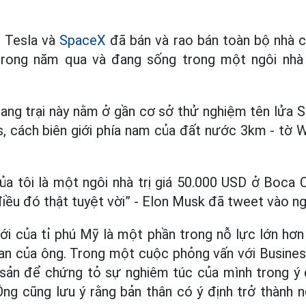
 Tesla và
SpaceX
đã bán và rao bán toàn bộ nhà c
trong năm qua và đang sống trong một ngôi nhà 
rang trại này nằm ở gần cơ sở thử nghiệm tên lửa
s, cách biên giới phía nam của đất nước 3km - tờ 
ủa tôi là một ngôi nhà trị giá 50.000 USD ở Boca 
điều đó thật tuyệt vời” - Elon Musk đã tweet vào ng
i của tỉ phú Mỹ là một phần trong nỗ lực lớn hơn
an của ông. Trong một cuộc phỏng vấn với Business
i sản để chứng tỏ sự nghiêm túc của mình trong ý
Ông cũng lưu ý rằng bản thân có ý định trở thành 