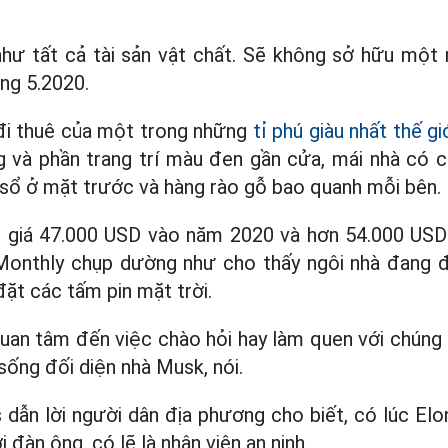
hư tất cả tài sản vật chất. Sẽ không sở hữu một 
ng 5.2020.
đi thuê của một trong những
tỉ phú giàu nhất thế gi
g và phần trang trí màu đen gần cửa, mái nhà có 
 sổ ở mặt trước và hàng rào gỗ bao quanh mỗi bên.
 giá 47.000 USD vào năm 2020 và hơn 54.000 US
Monthly chụp dường như cho thấy ngôi nhà đang 
đặt các tấm pin mặt trời.
uan tâm đến việc chào hỏi hay làm quen với chúng 
sống đối diện nhà Musk, nói.
dẫn lời người dân địa phương cho biết, có lúc Elo
 đàn ông, có lẽ là nhân viên an ninh.