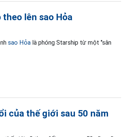
p theo lên sao Hỏa
ệnh
sao Hỏa
là phóng Starship từ một "sân
ổi của thế giới sau 50 năm