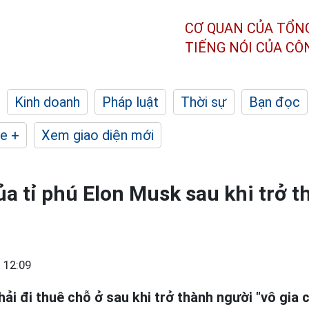
CƠ QUAN CỦA TỔN
TIẾNG NÓI CỦA C
Kinh doanh
Pháp luật
Thời sự
Bạn đọc
e +
Xem giao diện mới
a tỉ phú Elon Musk sau khi trở 
 12:09
ải đi thuê chỗ ở sau khi trở thành người "vô gia c