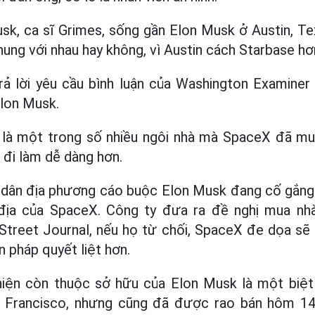
sk, ca sĩ Grimes, sống gần Elon Musk ở Austin, T
hung với nhau hay không, vì Austin cách Starbase h
ả lời yêu cầu bình luận của Washington Examiner
Elon Musk.
là một trong số nhiều ngôi nhà mà SpaceX đã mu
 đi làm dễ dàng hơn.
i dân địa phương cáo buộc Elon Musk đang cố gắng 
địa của SpaceX. Công ty đưa ra đề nghị mua nh
Street Journal, nếu họ từ chối, SpaceX đe dọa s
n pháp quyết liệt hơn.
hiện còn thuộc sở hữu của Elon Musk là một biệt
Francisco, nhưng cũng đã được rao bán hôm 14.6