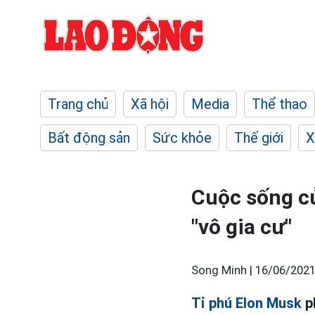
Trang chủ
Xã hội
Media
Thể thao
Bất động sản
Sức khỏe
Thế giới
X
Cuộc sống củ
"vô gia cư"
Song Minh |
16/06/2021
Tỉ phú Elon Musk
ph