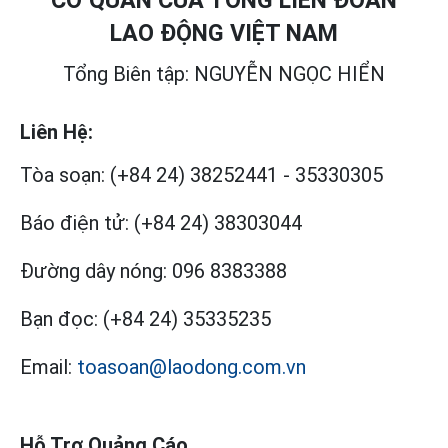
CƠ QUAN CỦA TỔNG LIÊN ĐOÀN
LAO ĐỘNG VIỆT NAM
Tổng Biên tập: NGUYỄN NGỌC HIỂN
Liên Hệ:
Tòa soạn:
(+84 24) 38252441
-
35330305
Báo điện tử:
(+84 24) 38303044
Đường dây nóng:
096 8383388
Bạn đọc:
(+84 24) 35335235
Email:
toasoan@laodong.com.vn
Hỗ Trợ Quảng Cáo