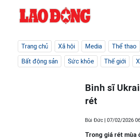
Trang chủ
Xã hội
Media
Thể thao
Bất động sản
Sức khỏe
Thế giới
X
Binh sĩ Ukra
rét
Bùi Đức |
07/02/2026 06
Trong giá rét mùa 