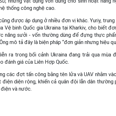
D, những vật dụng vốn dùng cho sinh hoạt hằng ng
 hệ thống công nghệ cao.
ũng được áp dụng ở nhiều đơn vị khác. Yuriy, trung
a Vệ binh Quốc gia Ukraina tại Kharkiv, cho biết đ
c năng sưởi - vốn thường dùng để đựng thực phẩ
Ông mô tả đây là biện pháp “đơn giản nhưng hiệu qu
iễn ra trong bối cảnh Ukraina đang trải qua mùa đ
eo đánh giá của Liên Hợp Quốc.
ăng các đợt tấn công bằng tên lửa và UAV nhằm và
 điện diện rộng, khiến cả quân đội lẫn dân thường 
 điện và nước.