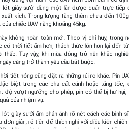
 lót giày sưởi dùng một lần được quấn trực tiếp 
 xuất kích. Trọng lượng tăng thêm chưa đến 100g
t của chiếc UAV nặng khoảng 45kg.
ày không hoàn toàn mới. Theo vị chỉ huy, trong n
 có thời tiết ấm hơn, thách thức lớn hơn lại đến 
độ thấp. Tuy vậy, khi mùa đông trở nên khắc nghi
 ngày càng trở thành yêu cầu bắt buộc.
 thời tiết nóng cũng đặt ra những rủi ro khác. Pin 
 đặc biệt trong các pha cất cánh hoặc tăng tốc, k
ệt độ vượt ngưỡng cho phép, pin có thể bị hư hại,
 quả của nhiệm vụ.
lót giày sưởi ấm phản ánh rõ nét cách các binh sĩ 
 đơn giản, rẻ tiền để thích nghi với điều kiện chiế