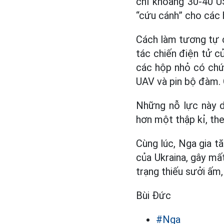
chỉ khoảng 30-40 US
“cứu cánh” cho các
Cách làm tương tự c
tác chiến điện tử củ
các hộp nhỏ có chứ
UAV và pin bộ đàm. 
Những nỗ lực này d
hơn một thập kỉ, th
Cùng lúc, Nga gia t
của Ukraina, gây mất
trạng thiếu sưởi ấm,
Bùi Đức
#Nga