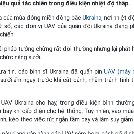
hiệu quả tác chiến trong điều kiện nhiệt độ thấp.
 da của mùa đông miền đông bắc
Ukraina
, nơi nhiệt đ
số, các đơn vị UAV của quân đội Ukraina đang p
chiến.
i pháp tưởng chừng rất đời thường nhưng lại phát 
 chức năng sưởi.
a tin, các binh sĩ Ukraina đã quấn pin
UAV (máy b
sưởi ấm ngay trước khi cất cánh, nhằm tránh tình t
UAV Ukraina cho hay, trong điều kiện bình thường
h bay khi cấp điện cho hệ thống. Tuy nhiên, vào mùa
nh, kéo theo việc rút ngắn tầm bay và làm suy giảm 
uy này đang vận hành các UAV ném bom cánh cố định 