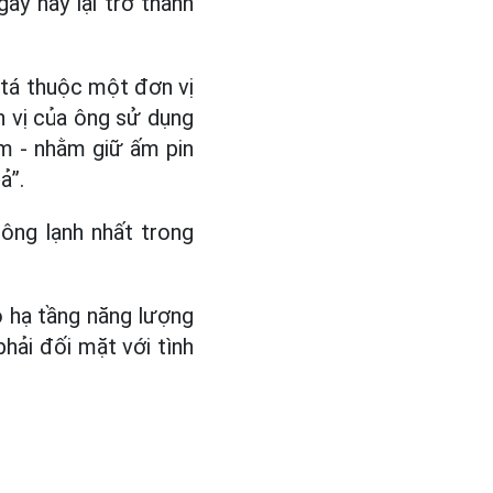
ày này lại trở thành
 tá thuộc một đơn vị
ơn vị của ông sử dụng
m - nhằm giữ ấm pin
ả”.
ông lạnh nhất trong
o hạ tầng năng lượng
phải đối mặt với tình