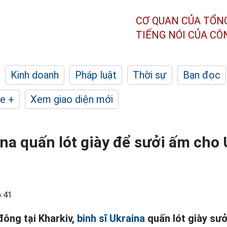
CƠ QUAN CỦA TỔN
TIẾNG NÓI CỦA C
Kinh doanh
Pháp luật
Thời sự
Bạn đọc
e +
Xem giao diện mới
ina quấn lót giày để sưởi ấm cho
:41
đông tại Kharkiv,
binh sĩ Ukraina
quấn lót giày sưở