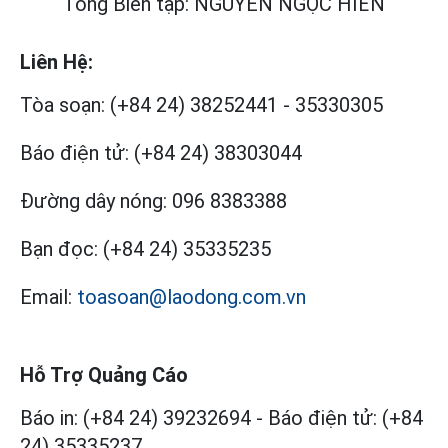
Tổng Biên tập: NGUYỄN NGỌC HIỂN
Liên Hệ:
Tòa soạn:
(+84 24) 38252441
-
35330305
Báo điện tử:
(+84 24) 38303044
Đường dây nóng:
096 8383388
Bạn đọc:
(+84 24) 35335235
Email:
toasoan@laodong.com.vn
Hỗ Trợ Quảng Cáo
Báo in: (+84 24) 39232694
-
Báo điện tử: (+84
24) 35335237