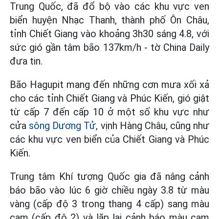
Trung Quốc, đã đổ bộ vào các khu vực ven
biển huyện Nhạc Thanh, thành phố Ôn Châu,
tỉnh Chiết Giang vào khoảng 3h30 sáng 4.8, với
sức gió gần tâm bão 137km/h - tờ China Daily
đưa tin.
Bão Hagupit mang đến những cơn mưa xối xả
cho các tỉnh Chiết Giang và Phúc Kiến, gió giật
từ cấp 7 đến cấp 10 ở một số khu vực như
cửa
sông Dương Tử
, vịnh Hàng Châu, cũng như
các khu vực ven biển của Chiết Giang và Phúc
Kiến.
Trung tâm Khí tượng Quốc gia đã nâng cảnh
báo bão vào lúc 6 giờ chiều ngày 3.8 từ màu
vàng (cấp độ 3 trong thang 4 cấp) sang màu
cam (cấp độ 2) và lặp lại cảnh báo màu cam