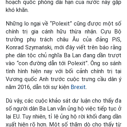
hoạch quốc phòng dài hạn của nước này gặp
khó khăn.
Những lo ngại về “Polexit” cũng được một số
chính trị gia cánh hữu thừa nhận. Cựu Bộ
trưởng phụ trách châu Âu của đảng PiS,
Konrad Szymański, mới đây viết trên báo rằng
phe dân tộc chủ nghĩa Ba Lan đang dần trượt
vào “con đường dẫn tới Polexit”. Ông so sánh
tình hình hiện nay với bối cảnh chính trị tại
Vương quốc Anh trước cuộc trưng cầu dân ý
năm 2016, dẫn tới sự kiện
Brexit
.
Dù vậy, các cuộc khảo sát dư luận cho thấy đa
số người dân Ba Lan vẫn ủng hộ việc tiếp tục ở
lại EU. Tuy nhiên, tỉ lệ ủng hộ rời khối đang dần
xuất hiện rõ hơn. Một số thăm dò cho thấy từ