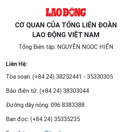
CƠ QUAN CỦA TỔNG LIÊN ĐOÀN
LAO ĐỘNG VIỆT NAM
Tổng Biên tập: NGUYỄN NGỌC HIỂN
Liên Hệ:
Tòa soạn:
(+84 24) 38252441
-
35330305
Báo điện tử:
(+84 24) 38303044
Đường dây nóng:
096 8383388
Bạn đọc:
(+84 24) 35335235