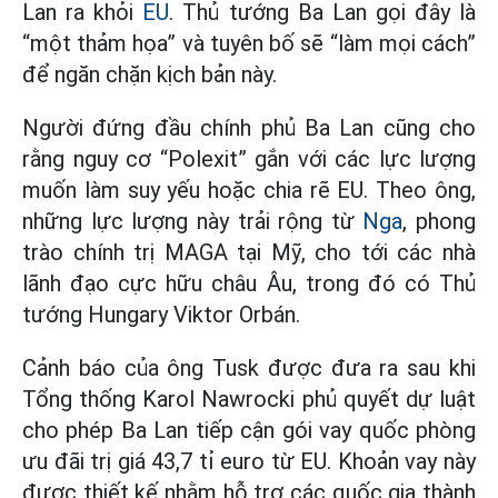
Lan ra khỏi
EU
. Thủ tướng Ba Lan gọi đây là
“một thảm họa” và tuyên bố sẽ “làm mọi cách”
để ngăn chặn kịch bản này.
Người đứng đầu chính phủ Ba Lan cũng cho
rằng nguy cơ “Polexit” gắn với các lực lượng
muốn làm suy yếu hoặc chia rẽ EU. Theo ông,
những lực lượng này trải rộng từ
Nga
, phong
trào chính trị MAGA tại Mỹ, cho tới các nhà
lãnh đạo cực hữu châu Âu, trong đó có Thủ
tướng Hungary Viktor Orbán.
Cảnh báo của ông Tusk được đưa ra sau khi
Tổng thống Karol Nawrocki phủ quyết dự luật
cho phép Ba Lan tiếp cận gói vay quốc phòng
ưu đãi trị giá 43,7 tỉ euro từ EU. Khoản vay này
được thiết kế nhằm hỗ trợ các quốc gia thành