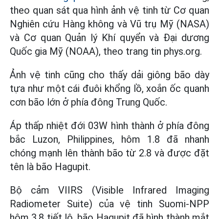
theo quan sát qua hình ảnh vệ tinh từ Cơ quan
Nghiên cứu Hàng không và Vũ trụ Mỹ (NASA)
và Cơ quan Quản lý Khí quyển và Đại dương
Quốc gia Mỹ (NOAA), theo trang tin phys.org.
Ảnh vệ tinh cũng cho thấy dải giông bão dày
tựa như một cái đuôi khổng lồ, xoắn ốc quanh
cơn bão lớn ở phía đông Trung Quốc.
Áp thấp nhiệt đới 03W hình thành ở phía đông
bắc Luzon, Philippines, hôm 1.8 đã nhanh
chóng mạnh lên thành bão từ 2.8 và được đặt
tên là bão Hagupit.
Bộ cảm VIIRS (Visible Infrared Imaging
Radiometer Suite) của vệ tinh Suomi-NPP
hôm 3.8 tiết lộ, bão Hagupit đã hình thành mắt