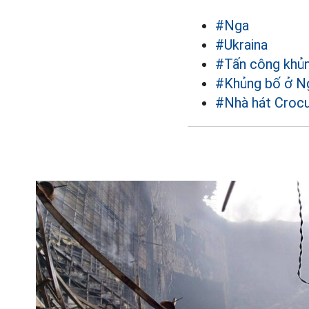
#Nga
#Ukraina
#Tấn công khủ
#Khủng bố ở N
#Nhà hát Crocu