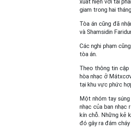
xuất hiện với tai ph
giam trong hai tháng
Tòa án cũng đã nhậ
và Shamsidin Faridun
Các nghi phạm cũng
tòa án.
Theo thông tin cập 
hòa nhạc ở Mátxcơva
tại khu vực phức hợp
Một nhóm tay súng đ
nhạc của ban nhạc 
kín chỗ. Những kẻ k
đó gây ra đám cháy 