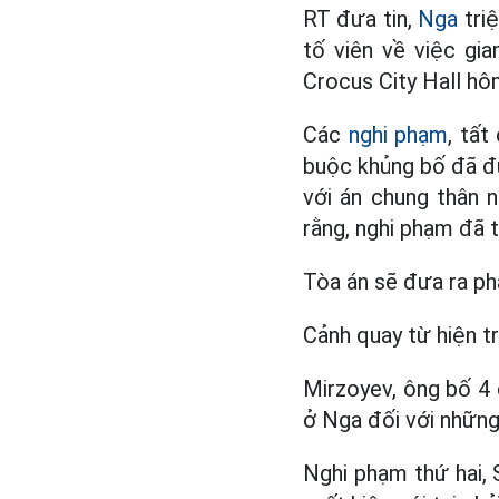
RT đưa tin,
Nga
triệ
tố viên về việc gi
Crocus City Hall hô
Các
nghi phạm
, tất
buộc khủng bố đã đư
với án chung thân 
rằng, nghi phạm đã t
Tòa án sẽ đưa ra ph
Cảnh quay từ hiện t
Mirzoyev, ông bố 4 c
ở Nga đối với những
Nghi phạm thứ hai, 