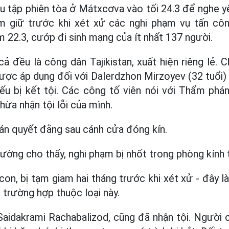
u tập phiên tòa ở Mátxcơva vào tối 24.3 để nghe 
am giữ trước khi xét xử các nghi phạm vụ tấn cô
m 22.3, cướp đi sinh mạng của ít nhất 137 người.
 cả đều là công dân Tajikistan, xuất hiện riêng lẻ.
ợc áp dụng đối với Dalerdzhon Mirzoyev (32 tuổi) 
nếu bị kết tội. Các công tố viên nói với Thẩm ph
hừa nhận tội lỗi của mình.
án quyết đằng sau cánh cửa đóng kín.
rường cho thấy, nghi phạm bị nhốt trong phòng kính 
on, bị tạm giam hai tháng trước khi xét xử - đây l
 trường hợp thuộc loại này.
Saidakrami Rachabalizod, cũng đã nhận tội. Người