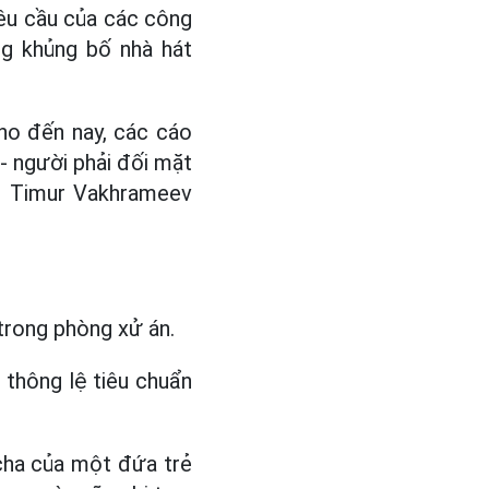
yêu cầu của các công
ng khủng bố nhà hát
 Cho đến nay, các cáo
- người phải đối mặt
án Timur Vakhrameev
trong phòng xử án.
à thông lệ tiêu chuẩn
 cha của một đứa trẻ