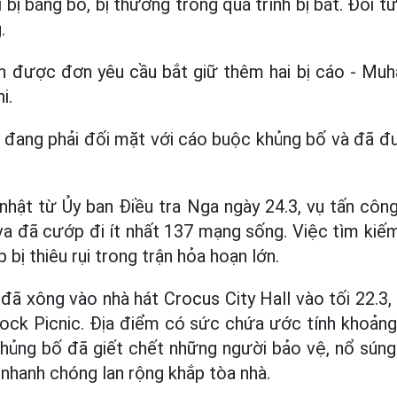
ải bị băng bó, bị thương trong quá trình bị bắt. Đối 
.
n được đơn yêu cầu bắt giữ thêm hai bị cáo - M
i.
 đang phải đối mặt với cáo buộc khủng bố và đã đ
nhật từ Ủy ban Điều tra Nga ngày 24.3, vụ tấn côn
 đã cướp đi ít nhất 137 mạng sống. Việc tìm kiếm 
 bị thiêu rụi trong trận hỏa hoạn lớn.
ã xông vào nhà hát Crocus City Hall vào tối 22.3,
rock Picnic. Địa điểm có sức chứa ước tính khoảng
hủng bố đã giết chết những người bảo vệ, nổ súng
nhanh chóng lan rộng khắp tòa nhà.