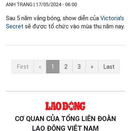
ANH TRANG |
17/05/2024 - 06:00
Sau 5 năm vắng bóng, show diễn của
Victoria's
Secret
sẽ được tổ chức vào mùa thu năm nay.
First
«
1
2
3
»
Last
CƠ QUAN CỦA TỔNG LIÊN ĐOÀN
LAO ĐỘNG VIỆT NAM