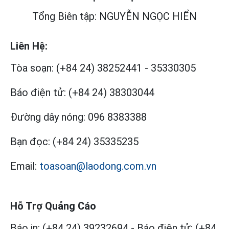
Tổng Biên tập: NGUYỄN NGỌC HIỂN
Liên Hệ:
Tòa soạn:
(+84 24) 38252441
-
35330305
Báo điện tử:
(+84 24) 38303044
Đường dây nóng:
096 8383388
Bạn đọc:
(+84 24) 35335235
Email:
toasoan@laodong.com.vn
Hỗ Trợ Quảng Cáo
Báo in: (+84 24) 39232694
-
Báo điện tử: (+84