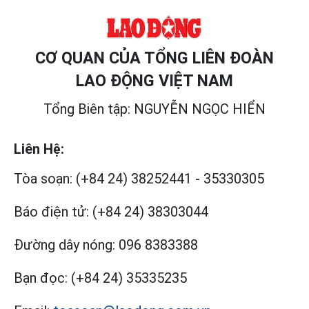
CƠ QUAN CỦA TỔNG LIÊN ĐOÀN
LAO ĐỘNG VIỆT NAM
Tổng Biên tập: NGUYỄN NGỌC HIỂN
Liên Hệ:
Tòa soạn:
(+84 24) 38252441
-
35330305
Báo điện tử:
(+84 24) 38303044
Đường dây nóng:
096 8383388
Bạn đọc:
(+84 24) 35335235