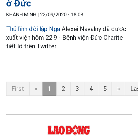
ở Đức
KHÁNH MINH |
23/09/2020 - 18:08
Thủ lĩnh đối lập Nga
Alexei Navalny đã được
xuất viện hôm 22.9 - Bệnh viện Đức Charite
tiết lộ trên Twitter.
First
«
1
2
3
4
5
»
La