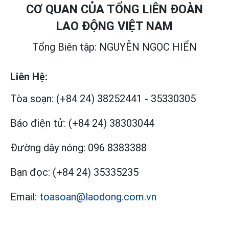
CƠ QUAN CỦA TỔNG LIÊN ĐOÀN
LAO ĐỘNG VIỆT NAM
Tổng Biên tập: NGUYỄN NGỌC HIỂN
Liên Hệ:
Tòa soạn:
(+84 24) 38252441
-
35330305
Báo điện tử:
(+84 24) 38303044
Đường dây nóng:
096 8383388
Bạn đọc:
(+84 24) 35335235
Email:
toasoan@laodong.com.vn