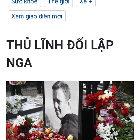
Sức khỏe
Thế giới
Xe +
Xem giao diện mới
THỦ LĨNH ĐỐI LẬP
NGA