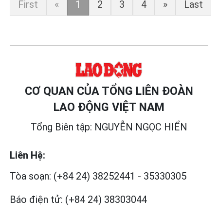
First
«
1
2
3
4
»
Last
CƠ QUAN CỦA TỔNG LIÊN ĐOÀN
LAO ĐỘNG VIỆT NAM
Tổng Biên tập: NGUYỄN NGỌC HIỂN
Liên Hệ:
Tòa soạn:
(+84 24) 38252441
-
35330305
Báo điện tử:
(+84 24) 38303044