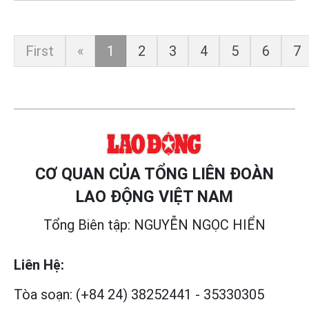
First
«
1
2
3
4
5
6
7
CƠ QUAN CỦA TỔNG LIÊN ĐOÀN
LAO ĐỘNG VIỆT NAM
Tổng Biên tập: NGUYỄN NGỌC HIỂN
Liên Hệ:
Tòa soạn:
(+84 24) 38252441
-
35330305