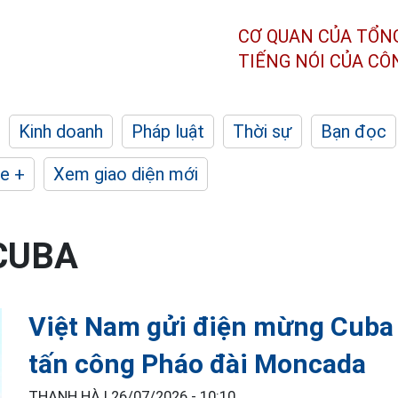
CƠ QUAN CỦA TỔN
TIẾNG NÓI CỦA C
Kinh doanh
Pháp luật
Thời sự
Bạn đọc
e +
Xem giao diện mới
CUBA
Việt Nam gửi điện mừng Cuba 
tấn công Pháo đài Moncada
THANH HÀ |
26/07/2026 - 10:10