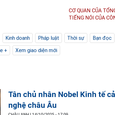
CƠ QUAN CỦA TỔN
TIẾNG NÓI CỦA C
Kinh doanh
Pháp luật
Thời sự
Bạn đọc
e +
Xem giao diện mới
Tân chủ nhân Nobel Kinh tế cả
nghệ châu Âu
CHÂU ANH |
14/10/2025 - 17:09