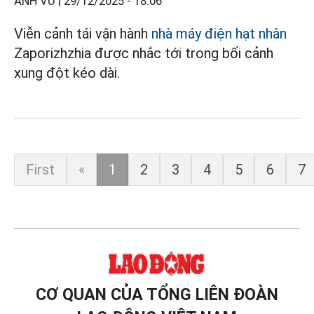
ANH VŨ |
29/12/2025 - 18:06
Viễn cảnh tái vận hành
nhà máy điện hạt nhân
Zaporizhzhia được nhắc tới trong bối cảnh
xung đột kéo dài.
First
«
1
2
3
4
5
6
7
CƠ QUAN CỦA TỔNG LIÊN ĐOÀN