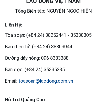
LAO ĐỘNG VIỆT NAM
Tổng Biên tập: NGUYỄN NGỌC HIỂN
Liên Hệ:
Tòa soạn:
(+84 24) 38252441
-
35330305
Báo điện tử:
(+84 24) 38303044
Đường dây nóng:
096 8383388
Bạn đọc:
(+84 24) 35335235
Email:
toasoan@laodong.com.vn
Hỗ Trợ Quảng Cáo