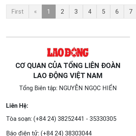
First
«
1
2
3
4
5
6
7
CƠ QUAN CỦA TỔNG LIÊN ĐOÀN
LAO ĐỘNG VIỆT NAM
Tổng Biên tập: NGUYỄN NGỌC HIỂN
Liên Hệ:
Tòa soạn:
(+84 24) 38252441
-
35330305
Báo điện tử:
(+84 24) 38303044