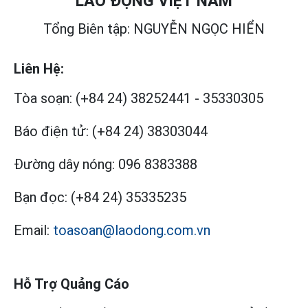
LAO ĐỘNG VIỆT NAM
Tổng Biên tập: NGUYỄN NGỌC HIỂN
Liên Hệ:
Tòa soạn:
(+84 24) 38252441
-
35330305
Báo điện tử:
(+84 24) 38303044
Đường dây nóng:
096 8383388
Bạn đọc:
(+84 24) 35335235
Email:
toasoan@laodong.com.vn
Hỗ Trợ Quảng Cáo