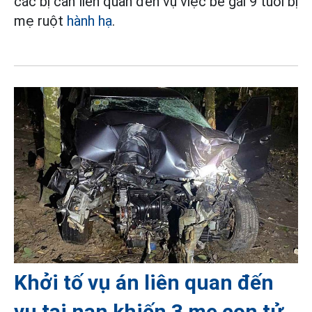
các bị can liên quan đến vụ việc bé gái 9 tuổi bị
mẹ ruột
hành hạ
.
Khởi tố vụ án liên quan đến
vụ tai nạn khiến 3 mẹ con tử