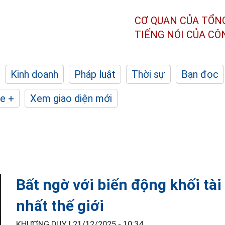
CƠ QUAN CỦA TỔN
TIẾNG NÓI CỦA C
Kinh doanh
Pháp luật
Thời sự
Bạn đọc
e +
Xem giao diện mới
Bất ngờ với biến động khối tài
nhất thế giới
KHƯƠNG DUY |
21/12/2025 - 10:34