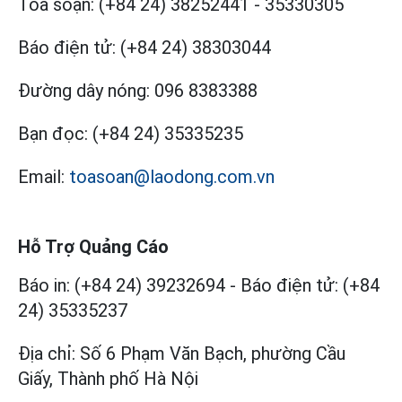
Tòa soạn:
(+84 24) 38252441
-
35330305
Báo điện tử:
(+84 24) 38303044
Đường dây nóng:
096 8383388
Bạn đọc:
(+84 24) 35335235
Email:
toasoan@laodong.com.vn
Hỗ Trợ Quảng Cáo
Báo in: (+84 24) 39232694
-
Báo điện tử: (+84
24) 35335237
Địa chỉ: Số 6 Phạm Văn Bạch, phường Cầu
Giấy, Thành phố Hà Nội