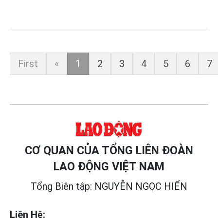
First
«
1
2
3
4
5
6
7
CƠ QUAN CỦA TỔNG LIÊN ĐOÀN
LAO ĐỘNG VIỆT NAM
Tổng Biên tập: NGUYỄN NGỌC HIỂN
Liên Hệ: