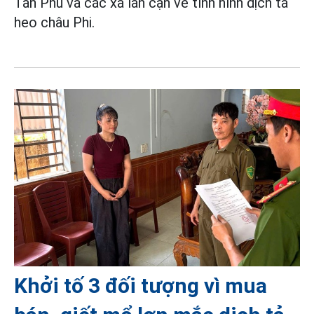
Tân Phú và các xã lân cận về tình hình dịch tả
heo châu Phi.
Khởi tố 3 đối tượng vì mua