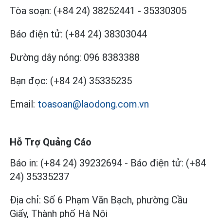
Tòa soạn:
(+84 24) 38252441
-
35330305
Báo điện tử:
(+84 24) 38303044
Đường dây nóng:
096 8383388
Bạn đọc:
(+84 24) 35335235
Email:
toasoan@laodong.com.vn
Hỗ Trợ Quảng Cáo
Báo in: (+84 24) 39232694
-
Báo điện tử: (+84
24) 35335237
Địa chỉ: Số 6 Phạm Văn Bạch, phường Cầu
Giấy, Thành phố Hà Nội