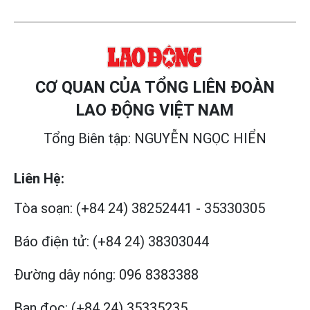
CƠ QUAN CỦA TỔNG LIÊN ĐOÀN
LAO ĐỘNG VIỆT NAM
Tổng Biên tập: NGUYỄN NGỌC HIỂN
Liên Hệ:
Tòa soạn:
(+84 24) 38252441
-
35330305
Báo điện tử:
(+84 24) 38303044
Đường dây nóng:
096 8383388
Bạn đọc:
(+84 24) 35335235